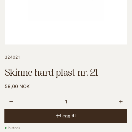
324021
Skinne hard plast nr. 21
59,00 NOK
Indtast et tal, eller brug knapperne for at ændre antal
Legg til
In stock