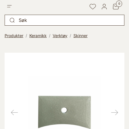
Go to 
0
Points
Favoritter
Logg inn
Søk
Produkter
Keramikk
Verktøy
Skinner